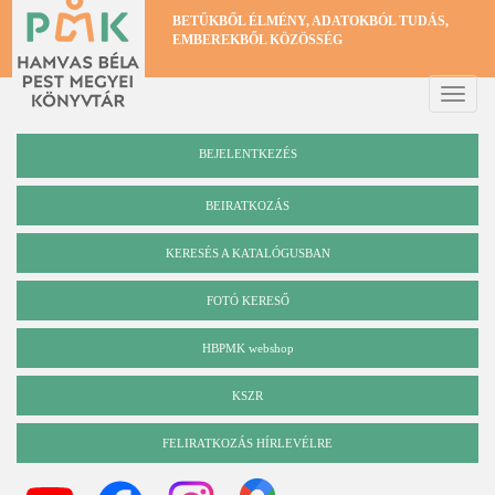
Ugrás
BETŰKBŐL ÉLMÉNY, ADATOKBÓL TUDÁS,
a
EMBEREKBŐL KÖZÖSSÉG
tartalomra
Toggle
naviga
BEJELENTKEZÉS
BEIRATKOZÁS
KERESÉS A KATALÓGUSBAN
Katalógus
FOTÓ KERESŐ
HBPMK webshop
KSZR
FELIRATKOZÁS HÍRLEVÉLRE