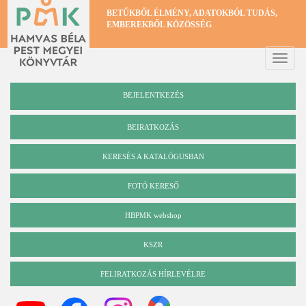
Ugrás
BETŰKBŐL ÉLMÉNY, ADATOKBÓL TUDÁS,
a
EMBEREKBŐL KÖZÖSSÉG
tartalomra
Toggle
naviga
BEJELENTKEZÉS
BEIRATKOZÁS
KERESÉS A KATALÓGUSBAN
Katalógus
FOTÓ KERESŐ
HBPMK webshop
KSZR
FELIRATKOZÁS HÍRLEVÉLRE