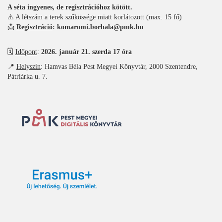
A séta ingyenes, de regisztrációhoz kötött.
⚠️ A létszám a terek szűkössége miatt korlátozott (max. 15 fő)
📩
Regisztráció
: komaromi.borbala@pmk.hu
🗓️
Időpont
:
2026. január 21. szerda 17 óra
📍
Helyszín
: Hamvas Béla Pest Megyei Könyvtár, 2000 Szentendre,
Pátriárka u. 7.