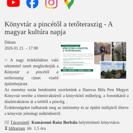
Könyvtár a pincétől a tetőteraszig - A
magyar kultúra napja
Dátum
2026.01.21. - 17:00
✨A nagy érdeklődésre való
tekintettel ismét meghirdetjük a
Könyvtár a pincétől a
tetőteraszig
címet viselő
épületbejárást.
Az esemény során betekintést nyerhetünk a Hamvas Béla Pest Megyei
Könyvtár tereibe a tömörraktártól a könyvkötő műhelyig, a fonotékától a
díszletraktáron át a tetőtől a pincéig...
Érdekességeket tudhatunk meg az intézmény és az épület múltjáról illetve
a könyvtár jelenlegi működéséről.
🚶‍♀️
Túravezető
:
Komáromi-Raisz Borbála
helytörténeti könyvtáros
⏳
Időtartam
: kb. 1,5 óra