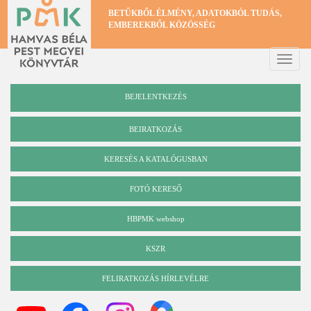
Ugrás
BETŰKBŐL ÉLMÉNY, ADATOKBÓL TUDÁS,
a
EMBEREKBŐL KÖZÖSSÉG
tartalomra
Toggle
naviga
BEJELENTKEZÉS
BEIRATKOZÁS
KERESÉS A KATALÓGUSBAN
Katalógus
FOTÓ KERESŐ
HBPMK webshop
KSZR
FELIRATKOZÁS HÍRLEVÉLRE