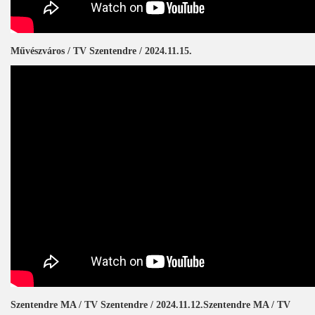
Művészváros / TV Szentendre / 2024.11.15.
Szentendre MA / TV Szentendre / 2024.11.12.
Szentendre MA / TV