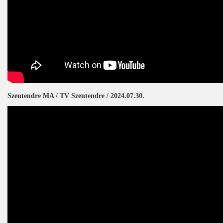
Szentendre MA / TV Szentendre / 2024.07.30.