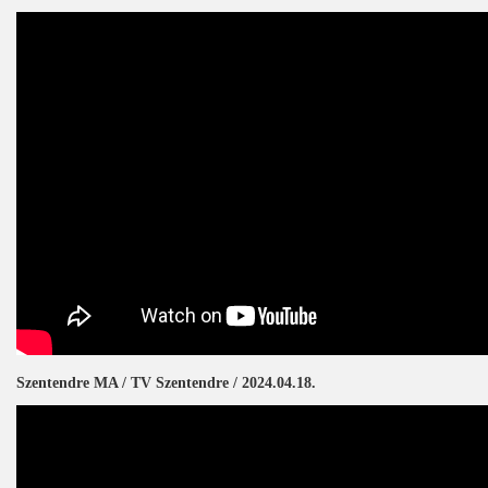
Szentendre MA / TV Szentendre / 2024.04.18.