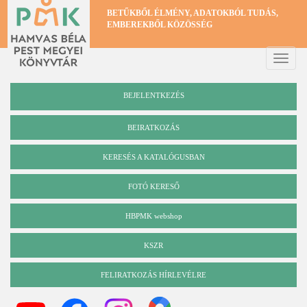
Ugrás
BETŰKBŐL ÉLMÉNY, ADATOKBÓL TUDÁS,
a
EMBEREKBŐL KÖZÖSSÉG
tartalomra
Toggle
naviga
BEJELENTKEZÉS
BEIRATKOZÁS
KERESÉS A KATALÓGUSBAN
Katalógus
FOTÓ KERESŐ
HBPMK webshop
KSZR
FELIRATKOZÁS HÍRLEVÉLRE