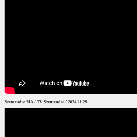
Szentendre MA / TV Szentendre / 2024.11.29.