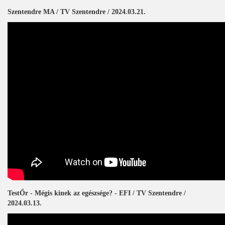
Szentendre MA / TV Szentendre / 2024.03.21.
TestŐr - Mégis kinek az egészsége? - EFI / TV Szentendre /
2024.03.13.