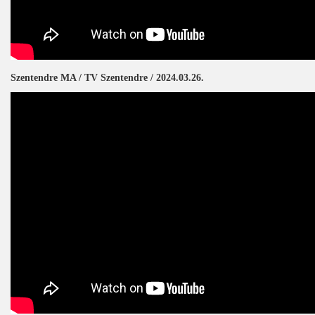
Szentendre MA / TV Szentendre / 2024.03.26.