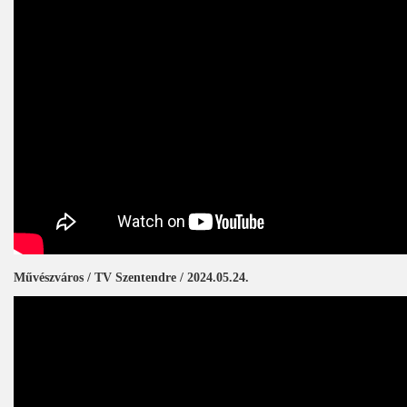
Művészváros / TV Szentendre / 2024.05.24.