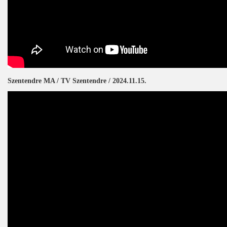
Szentendre MA / TV Szentendre / 2024.11.15.