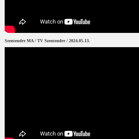
Szentendre MA / TV Szentendre / 2024.05.13.