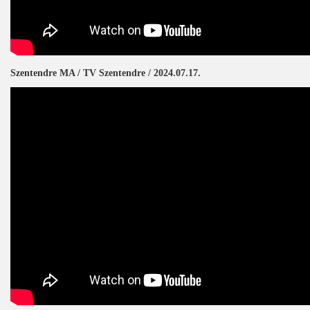
Szentendre MA / TV Szentendre / 2024.07.17.