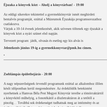
Éjszaka a könyvek közt – Aludj a könyvtárban! - 19:00
Az eddigi sikerekre tekintettel a gyermekkönyvtár ismét meghirdeti
bentalvós programját, ezúttal a Múzeumok Éjszakája programsorozathoz
csatlakozva.
Várjuk a 10-14 évesek jelentkezését, akik szívesen töltenek egy éjszakát a
könyvek közt a nyári szünet első napján.
Tervezett program: játék, olvasás és esetleg egy kis alvás is
Jelentkezés június 19-ig a gyermekkonyvtar@pmk.hu címen.
•
───────────────────────────────────────────
Zseblámpás épületbejárás - 20:00
A nagy népszerűségnek örvendő programunk ezúttal az alkalomhoz illően
késői időpontban kerül megrendezésre. Az érdeklődők betekintést
nyerhetnek a Hamvas Béla Pest Megyei Könyvtár tereibe a tömörraktártól
a könyvkötő műhelyig, a fonotékától a díszletraktáron át a tetőtől a
pincéig… Továbbá sok érdekességet tudhatnak meg az intézmény és az