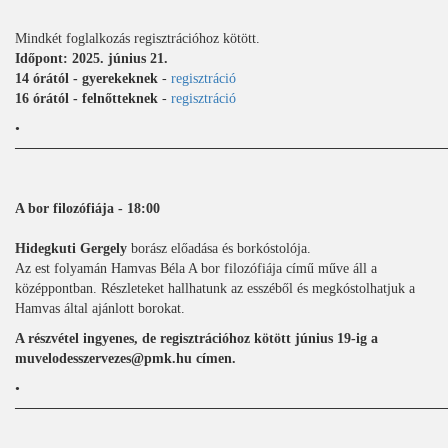
Mindkét foglalkozás regisztrációhoz kötött.
Időpont: 2025. június 21.
14 órától - gyerekeknek
-
regisztráció
16 órától - felnőtteknek
-
regisztráció
•
───────────────────────────────────────────
A bor filozófiája - 18:00
Hidegkuti Gergely
borász előadása és borkóstolója.
Az est folyamán Hamvas Béla A bor filozófiája című műve áll a
középpontban. Részleteket hallhatunk az esszéből és megkóstolhatjuk a
Hamvas által ajánlott borokat.
A részvétel ingyenes, de regisztrációhoz kötött június 19-ig a
muvelodesszervezes@pmk.hu címen.
•
───────────────────────────────────────────