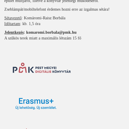
épület múltjáról, illetve a könyvtár jelenlegi működéséről.
Zseblámpát/mobiltelefont érdemes hozni erre az izgalmas sétára!
Sétavezető
: Komáromi-Raisz Borbála
Időtartam
: kb. 1,5 óra
Jelentkezés
: komaromi.borbala@pmk.hu
A szűkös terek miatt a maximális létszám 15 fő