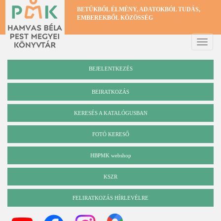
Ugrás
BETŰKBŐL ÉLMÉNY, ADATOKBÓL TUDÁS,
a
EMBEREKBŐL KÖZÖSSÉG
tartalomra
Toggle
naviga
BEJELENTKEZÉS
BEIRATKOZÁS
KERESÉS A KATALÓGUSBAN
Katalógus
FOTÓ KERESŐ
HBPMK webshop
KSZR
FELIRATKOZÁS HÍRLEVÉLRE