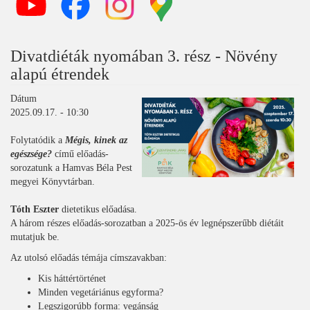
Divatdiéták nyomában 3. rész - Növény
alapú étrendek
Dátum
2025.09.17. - 10:30
Folytatódik a
Mégis, kinek az
egészsége?
című előadás-
sorozatunk a Hamvas Béla Pest
megyei Könyvtárban.
Tóth Eszter
dietetikus előadása.
A három részes előadás-sorozatban a 2025-ös év legnépszerűbb diétáit
mutatjuk be.
Az utolsó előadás témája címszavakban:
Kis háttértörténet
Minden vegetáriánus egyforma?
Legszigorúbb forma: vegánság