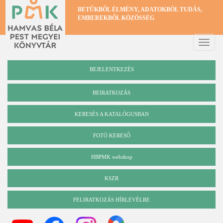
Ugrás
BETŰKBŐL ÉLMÉNY, ADATOKBÓL TUDÁS,
a
EMBEREKBŐL KÖZÖSSÉG
tartalomra
Toggle
naviga
BEJELENTKEZÉS
BEIRATKOZÁS
KERESÉS A KATALÓGUSBAN
Katalógus
FOTÓ KERESŐ
HBPMK webshop
KSZR
FELIRATKOZÁS HÍRLEVÉLRE