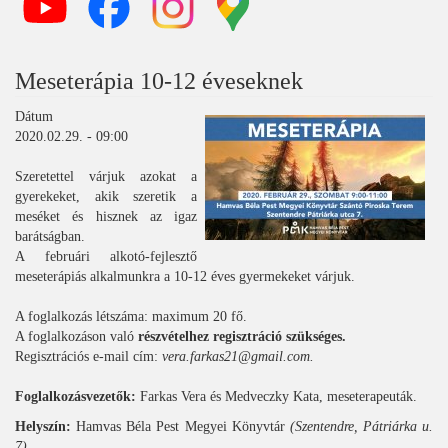
Meseterápia 10-12 éveseknek
Dátum
2020.02.29. - 09:00
Szeretettel várjuk azokat a
gyerekeket, akik szeretik a
meséket és hisznek az igaz
barátságban.
A februári alkotó-fejlesztő
meseterápiás alkalmunkra a 10-12 éves gyermekeket várjuk.
A foglalkozás létszáma: maximum 20 fő.
A foglalkozáson való
részvételhez regisztráció szükséges.
Regisztrációs e-mail cím:
vera.farkas21@gmail.com.
Foglalkozásvezetők:
Farkas Vera és Medveczky Kata, meseterapeuták.
Helyszín:
Hamvas Béla Pest Megyei Könyvtár
(Szentendre, Pátriárka u.
7).