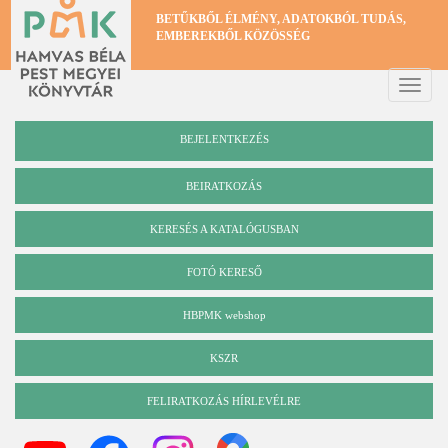
Ugrás
BETŰKBŐL ÉLMÉNY, ADATOKBÓL TUDÁS,
a
EMBEREKBŐL KÖZÖSSÉG
tartalomra
Toggle
naviga
BEJELENTKEZÉS
BEIRATKOZÁS
KERESÉS A KATALÓGUSBAN
Katalógus
FOTÓ KERESŐ
HBPMK webshop
KSZR
FELIRATKOZÁS HÍRLEVÉLRE