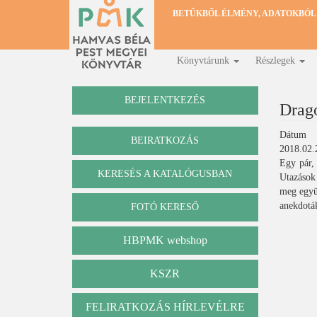
Ugrás
BETŰKBŐL ÉLMÉNY, ADATOKBÓL
a
tartalomra
Könyvtárunk
Részlegek
Fő
navigáció
BEJELENTKEZÉS
Drag
Dátum
BEIRATKOZÁS
2018.02.
Egy pár,
KERESÉS A KATALÓGUSBAN
Utazások 
Katalógus
meg együt
anekdoták
FOTÓ KERESŐ
HBPMK webshop
KSZR
FELIRATKOZÁS HÍRLEVÉLRE