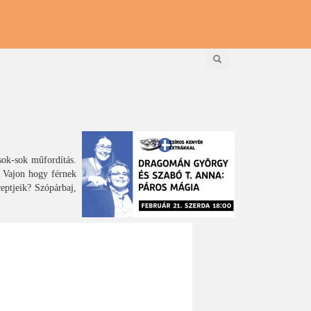
Keresés
sok-sok műfordítás.
. Vajon hogy férnek
ceptjeik? Szópárbaj,