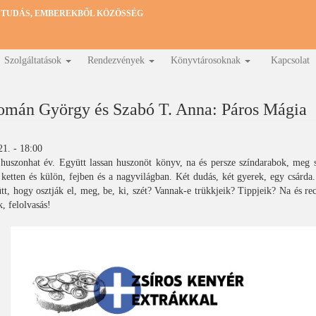
 TUDÁS, EMBEREKBŐL KÖZÖSSÉG
Szolgáltatások
Rendezvények
Könyvtárosoknak
Kapcsolat
omán György és Szabó T. Anna: Páros Mágia
21. - 18:00
 huszonhat év. Együtt lassan huszonöt könyv, na és persze színdarabok, meg 
ketten és külön, fejben és a nagyvilágban. Két dudás, két gyerek, egy csárda
t, hogy osztják el, meg, be, ki, szét? Vannak-e trükkjeik? Tippjeik? Na és re
, felolvasás!