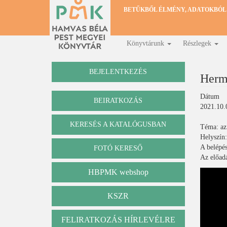
Ugrás
BETŰKBŐL ÉLMÉNY, ADATOKBÓL
a
tartalomra
Könyvtárunk
Részlegek
Fő
navigáció
BEJELENTKEZÉS
Herma
Dátum
BEIRATKOZÁS
2021.10.
KERESÉS A KATALÓGUSBAN
Téma: az
Katalógus
Helyszín:
A belépés
FOTÓ KERESŐ
Az előadá
HBPMK webshop
KSZR
FELIRATKOZÁS HÍRLEVÉLRE