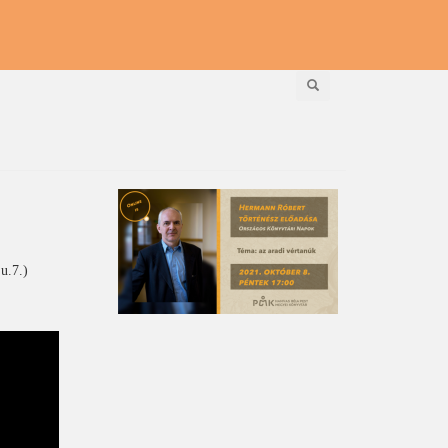
Keresés
u.7.)