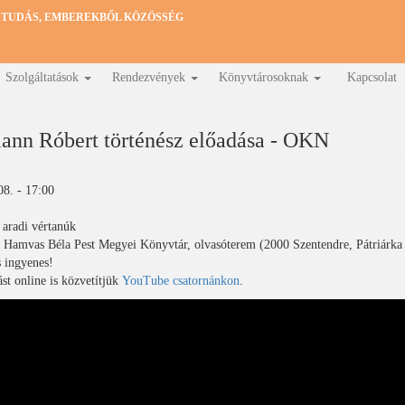
 TUDÁS, EMBEREKBŐL KÖZÖSSÉG
Szolgáltatások
Rendezvények
Könyvtárosoknak
Kapcsolat
nn Róbert történész előadása - OKN
08. - 17:00
 aradi vértanúk
 Hamvas Béla Pest Megyei Könyvtár, olvasóterem (2000 Szentendre, Pátriárka 
 ingyenes!
st online is közvetítjük
YouTube csatornánkon
.