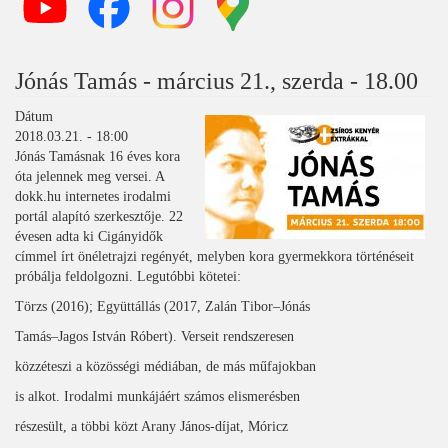
Jónás Tamás - március 21., szerda - 18.00
Dátum
2018.03.21. - 18:00
Jónás Tamásnak 16 éves kora
óta jelennek meg versei. A
dokk.hu internetes irodalmi
portál alapító szerkesztője. 22
évesen adta ki Cigányidők
címmel írt önéletrajzi regényét, melyben kora gyermekkora történéseit
próbálja feldolgozni. Legutóbbi kötetei:
Törzs (2016); Együttállás (2017, Zalán Tibor–Jónás
Tamás–Jagos István Róbert). Verseit rendszeresen
közzéteszi a közösségi médiában, de más műfajokban
is alkot. Irodalmi munkájáért számos elismerésben
részesült, a többi közt Arany János-díjat, Móricz