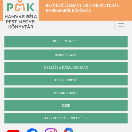
Ugrás
BETŰKBŐL ÉLMÉNY, ADATOKBÓL TUDÁS,
a
EMBEREKBŐL KÖZÖSSÉG
tartalomra
Toggle
naviga
BEJELENTKEZÉS
BEIRATKOZÁS
KERESÉS A KATALÓGUSBAN
Katalógus
FOTÓ KERESŐ
HBPMK webshop
KSZR
FELIRATKOZÁS HÍRLEVÉLRE