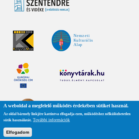
A weboldal a megfelelő működés érdekében sütiket használ.
Az oldal bármely linkjére kattintva elfogadja ezen, működéshez nélkülözhetetlen
További információk
sütik használatát.
Adatkezelési tájékoztató
Elfogadom
Közadattár