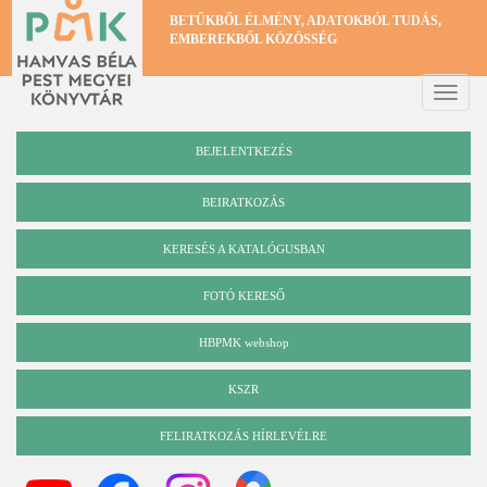
Ugrás
BETŰKBŐL ÉLMÉNY, ADATOKBÓL TUDÁS,
a
EMBEREKBŐL KÖZÖSSÉG
tartalomra
Toggle
naviga
BEJELENTKEZÉS
BEIRATKOZÁS
KERESÉS A KATALÓGUSBAN
Katalógus
FOTÓ KERESŐ
HBPMK webshop
KSZR
FELIRATKOZÁS HÍRLEVÉLRE