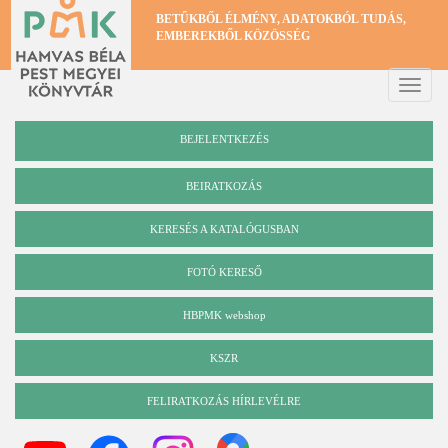
Ugrás
BETŰKBŐL ÉLMÉNY, ADATOKBÓL TUDÁS,
a
EMBEREKBŐL KÖZÖSSÉG
tartalomra
Toggle
naviga
BEJELENTKEZÉS
BEIRATKOZÁS
KERESÉS A KATALÓGUSBAN
Katalógus
FOTÓ KERESŐ
HBPMK webshop
KSZR
FELIRATKOZÁS HÍRLEVÉLRE