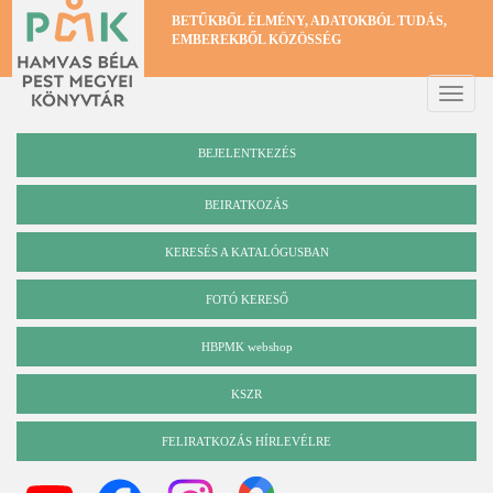
Ugrás
BETŰKBŐL ÉLMÉNY, ADATOKBÓL TUDÁS,
a
EMBEREKBŐL KÖZÖSSÉG
tartalomra
Toggle
naviga
BEJELENTKEZÉS
BEIRATKOZÁS
KERESÉS A KATALÓGUSBAN
Katalógus
FOTÓ KERESŐ
HBPMK webshop
KSZR
FELIRATKOZÁS HÍRLEVÉLRE