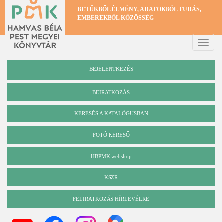
Ugrás
BETŰKBŐL ÉLMÉNY, ADATOKBÓL TUDÁS,
a
EMBEREKBŐL KÖZÖSSÉG
tartalomra
Toggle
naviga
BEJELENTKEZÉS
BEIRATKOZÁS
KERESÉS A KATALÓGUSBAN
Katalógus
FOTÓ KERESŐ
HBPMK webshop
KSZR
FELIRATKOZÁS HÍRLEVÉLRE