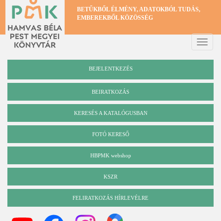
Ugrás
BETŰKBŐL ÉLMÉNY, ADATOKBÓL TUDÁS,
a
EMBEREKBŐL KÖZÖSSÉG
tartalomra
Toggle
naviga
BEJELENTKEZÉS
BEIRATKOZÁS
KERESÉS A KATALÓGUSBAN
Katalógus
FOTÓ KERESŐ
HBPMK webshop
KSZR
FELIRATKOZÁS HÍRLEVÉLRE