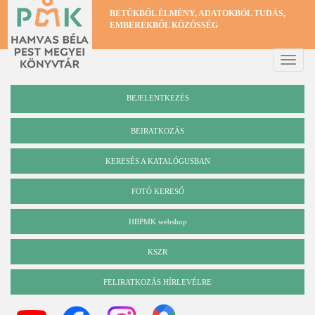
Ugrás
BETŰKBŐL ÉLMÉNY, ADATOKBÓL TUDÁS,
a
EMBEREKBŐL KÖZÖSSÉG
tartalomra
Toggle
naviga
BEJELENTKEZÉS
BEIRATKOZÁS
KERESÉS A KATALÓGUSBAN
Katalógus
FOTÓ KERESŐ
HBPMK webshop
KSZR
FELIRATKOZÁS HÍRLEVÉLRE