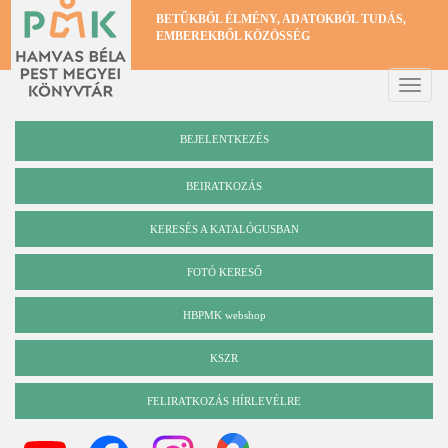
Ugrás
BETŰKBŐL ÉLMÉNY, ADATOKBÓL TUDÁS,
a
EMBEREKBŐL KÖZÖSSÉG
tartalomra
Toggle
naviga
BEJELENTKEZÉS
BEIRATKOZÁS
KERESÉS A KATALÓGUSBAN
Katalógus
FOTÓ KERESŐ
HBPMK webshop
KSZR
FELIRATKOZÁS HÍRLEVÉLRE