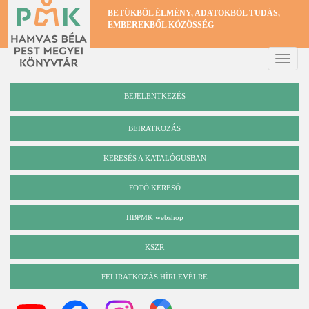
Ugrás
BETŰKBŐL ÉLMÉNY, ADATOKBÓL TUDÁS,
a
EMBEREKBŐL KÖZÖSSÉG
tartalomra
Toggle
naviga
BEJELENTKEZÉS
BEIRATKOZÁS
KERESÉS A KATALÓGUSBAN
Katalógus
FOTÓ KERESŐ
HBPMK webshop
KSZR
FELIRATKOZÁS HÍRLEVÉLRE