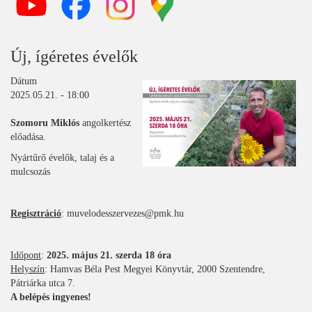
Új, ígéretes évelők
Dátum
2025.05.21. - 18:00
Szomoru Miklós
angolkertész
előadása.
Nyártűrő évelők, talaj és a
mulcsozás
Regisztráció
: muvelodesszervezes@pmk.hu
Időpont
:
2025. május 21. szerda 18 óra
Helyszín
: Hamvas Béla Pest Megyei Könyvtár, 2000 Szentendre,
Pátriárka utca 7.
A belépés ingyenes!