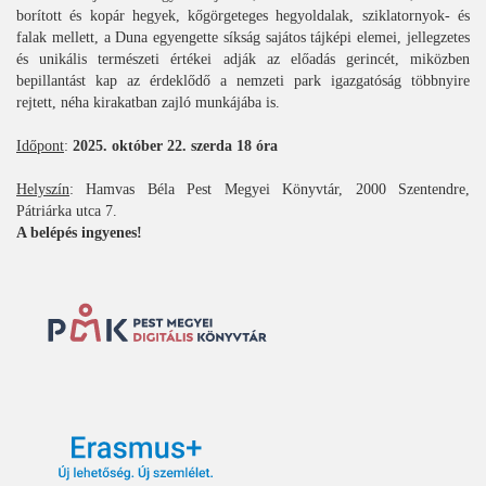
borított és kopár hegyek, kőgörgeteges hegyoldalak, sziklatornyok- és
falak mellett, a Duna egyengette síkság sajátos tájképi elemei, jellegzetes
és unikális természeti értékei adják az előadás gerincét, miközben
bepillantást kap az érdeklődő a nemzeti park igazgatóság többnyire
rejtett, néha kirakatban zajló munkájába is.
Időpont
:
2025. október 22. szerda 18 óra
Helyszín
: Hamvas Béla Pest Megyei Könyvtár, 2000 Szentendre,
Pátriárka utca 7.
A belépés ingyenes!