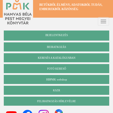
Ugrás
BETŰKBŐL ÉLMÉNY, ADATOKBÓL TUDÁS,
a
EMBEREKBŐL KÖZÖSSÉG
tartalomra
Toggle
naviga
BEJELENTKEZÉS
BEIRATKOZÁS
KERESÉS A KATALÓGUSBAN
Katalógus
FOTÓ KERESŐ
HBPMK webshop
KSZR
FELIRATKOZÁS HÍRLEVÉLRE