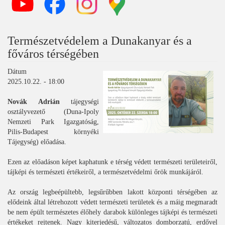
Természetvédelem a Dunakanyar és a
főváros térségében
Dátum
2025.10.22. - 18:00
Novák Adrián
tájegységi
osztályvezető (Duna-Ipoly
Nemzeti Park Igazgatóság,
Pilis-Budapest környéki
Tájegység) előadása.
Ezen az előadáson képet kaphatunk e térség védett természeti területeiről,
tájképi és természeti értékeiről, a természetvédelmi őrök munkájáról.
Az ország legbeépültebb, legsűrűbben lakott központi térségében az
elődeink által létrehozott védett természeti területek és a máig megmaradt
be nem épült természetes élőhely darabok különleges tájképi és természeti
értékeket rejtenek. Nagy kiterjedésű, változatos domborzatú, erdővel