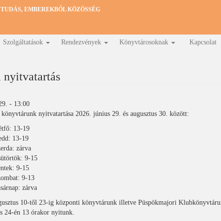
 TUDÁS, EMBEREKBŐL KÖZÖSSÉG
Szolgáltatások
Rendezvények
Könyvtárosoknak
Kapcsolat
 nyitvatartás
29. - 13:00
könyvtárunk nyitvatartása 2026. június 29. és augusztus 30. között:
tfő: 13-19
dd: 13-19
erda: zárva
ütörtök: 9-15
ntek: 9-15
ombat: 9-13
sárnap: zárva
usztus 10-től 23-ig központi könyvtárunk illetve Püspökmajori Klubkönyvtárun
s 24-én 13 órakor nyitunk.