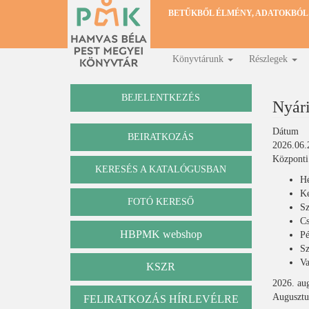
Ugrás
BETŰKBŐL ÉLMÉNY, ADATOKBÓL
a
tartalomra
Könyvtárunk
Részlegek
Fő
navigáció
BEJELENTKEZÉS
Nyári
Dátum
BEIRATKOZÁS
2026.06.
Központi 
KERESÉS A KATALÓGUSBAN
Katalógus
Hé
Ke
FOTÓ KERESŐ
Sz
Cs
HBPMK webshop
Pé
Sz
Va
KSZR
2026. aug
Augusztu
FELIRATKOZÁS HÍRLEVÉLRE