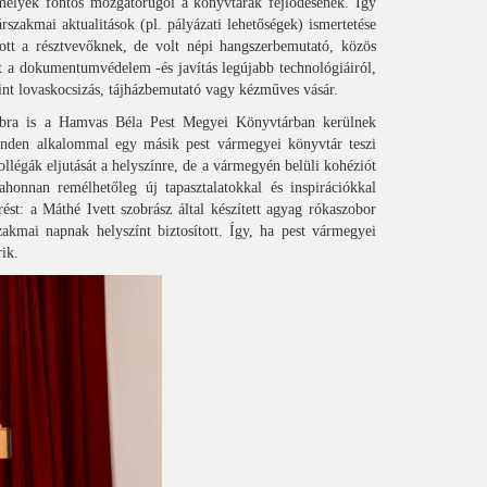
amelyek fontos mozgatórugói a könyvtárak fejlődésének. Így
szakmai aktualitások (pl. pályázati lehetőségek) ismertetése
ott a résztvevőknek, de volt népi hangszerbemutató, közös
tt a dokumentumvédelem -és javítás legújabb technológiáiról,
nt lovaskocsizás, tájházbemutató vagy kézműves vásár.
vábbra is a Hamvas Béla Pest Megyei Könyvtárban kerülnek
inden alkalommal egy másik pest vármegyei könyvtár teszi
légák eljutását a helyszínre, de a vármegyén belüli kohéziót
ahonnan remélhetőleg új tapasztalatokkal és inspirációkkal
st: a Máthé Ivett szobrász által készített agyag rókaszobor
kmai napnak helyszínt biztosított. Így, ha pest vármegyei
ik.