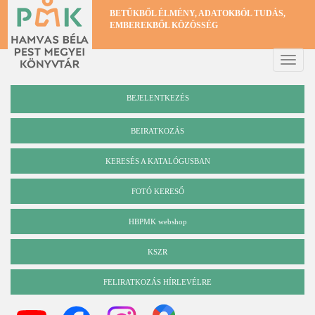
Ugrás
BETŰKBŐL ÉLMÉNY, ADATOKBÓL TUDÁS,
a
EMBEREKBŐL KÖZÖSSÉG
tartalomra
Toggle
naviga
BEJELENTKEZÉS
BEIRATKOZÁS
KERESÉS A KATALÓGUSBAN
Katalógus
FOTÓ KERESŐ
HBPMK webshop
KSZR
FELIRATKOZÁS HÍRLEVÉLRE