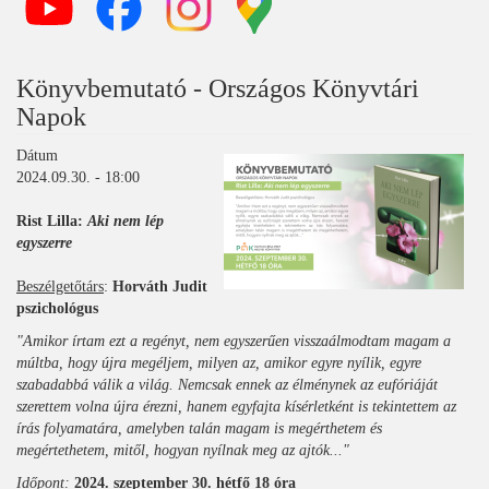
Könyvbemutató - Országos Könyvtári
Napok
Dátum
2024.09.30. - 18:00
Rist Lilla:
Aki nem lép
egyszerre
Beszélgetőtárs
:
Horváth Judit
pszichológus
"Amikor írtam ezt a regényt, nem egyszerűen visszaálmodtam magam a
múltba, hogy újra megéljem, milyen az, amikor egyre nyílik, egyre
szabadabbá válik a világ. Nemcsak ennek az élménynek az eufóriáját
szerettem volna újra érezni, hanem egyfajta kísérletként is tekintettem az
írás folyamatára, amelyben talán magam is megérthetem és
megértethetem, mitől, hogyan nyílnak meg az ajtók..."
Időpont
:
2024. szeptember 30. hétfő 18 óra