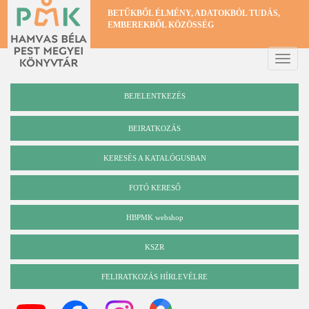
Ugrás
BETŰKBŐL ÉLMÉNY, ADATOKBÓL TUDÁS,
a
EMBEREKBŐL KÖZÖSSÉG
tartalomra
Toggle
naviga
BEJELENTKEZÉS
BEIRATKOZÁS
KERESÉS A KATALÓGUSBAN
Katalógus
FOTÓ KERESŐ
HBPMK webshop
KSZR
FELIRATKOZÁS HÍRLEVÉLRE