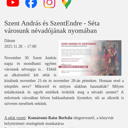
Szent András és SzentEndre - Séta
városunk névadójának nyomában
Dátum
2025.11.28. - 17:00
November 30. Szent András
napja és mondhatni egyben
városunk névnapja is... Ebből
az alkalomból két sétát is
kínálunk november 21-én és november 28-án pénteken. Honnan ered a
település neve? Mikortól és milyen alakban használták? Milyen
műalkotások és egyéb emlékek örökítik meg a névadó szentet? A
művészek városában bőven bukkanhatunk ilyenekre, sőt az alkotók is
szívesen mesélnek nekünk.
A sétát vezeti
:
Komáromi-Raisz Borbála
idegenvezető, a könyvtár
helytörténeti részlegének munkatársa