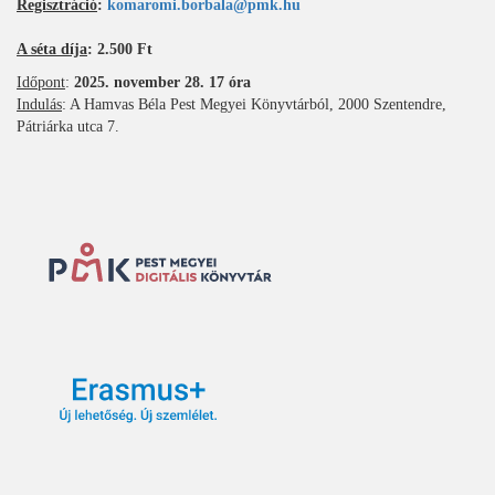
Regisztráció
:
komaromi.borbala@pmk.hu
A séta díja
: 2.500 Ft
Időpont
:
2025. november 28. 17 óra
Indulás
: A Hamvas Béla Pest Megyei Könyvtárból, 2000 Szentendre,
Pátriárka utca 7.