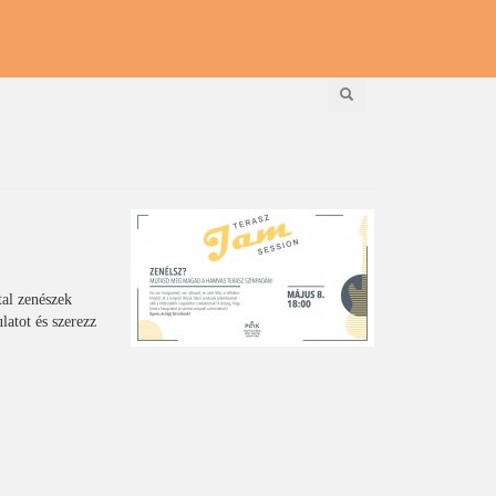
Keresés
tal zenészek
latot és szerezz