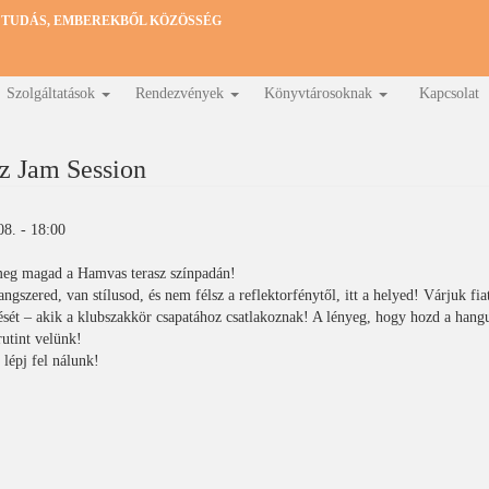
 TUDÁS, EMBEREKBŐL KÖZÖSSÉG
Szolgáltatások
Rendezvények
Könyvtárosoknak
Kapcsolat
z Jam Session
08. - 18:00
eg magad a Hamvas terasz színpadán!
ngszered, van stílusod, és nem félsz a reflektorfénytől, itt a helyed! Várjuk fia
ését – akik a klubszakkör csapatához csatlakoznak! A lényeg, hogy hozd a hangu
rutint velünk!
 lépj fel nálunk!