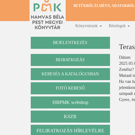
Ugrás
BETŰKBŐL ÉLMÉNY, ADATOKBÓL
a
tartalomra
Könyvtárunk
Részlegek
Fő
navigáció
BEJELENTKEZÉS
Teras
Dátum
BEIRATKOZÁS
2025.05.
Zenélsz?
KERESÉS A KATALÓGUSBAN
Mutasd m
Katalógus
Ha van ha
jelentkez
FOTÓ KERESŐ
színpadi 
Gyere, és
HBPMK webshop
KSZR
FELIRATKOZÁS HÍRLEVÉLRE