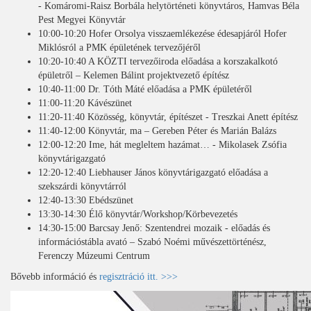
- Komáromi-Raisz Borbála helytörténeti könyvtáros, Hamvas Béla
Pest Megyei Könyvtár
10:00-10:20 Hofer Orsolya visszaemlékezése édesapjáról Hofer
Miklósról a PMK épületének tervezőjéről
10:20-10:40 A KÖZTI tervezőiroda előadása a korszakalkotó
épületről – Kelemen Bálint projektvezető építész
10:40-11:00 Dr. Tóth Máté előadása a PMK épületéről
11:00-11:20 Kávészünet
11:20-11:40 Közösség, könyvtár, építészet - Treszkai Anett építész
11:40-12:00 Könyvtár, ma – Gereben Péter és Marián Balázs
12:00-12:20 Ime, hát megleltem hazámat… - Mikolasek Zsófia
könyvtárigazgató
12:20-12:40 Liebhauser János könyvtárigazgató előadása a
szekszárdi könyvtárról
12:40-13:30 Ebédszünet
13:30-14:30 Élő könyvtár/Workshop/Körbevezetés
14:30-15:00 Barcsay Jenő: Szentendrei mozaik - előadás és
információstábla avató – Szabó Noémi művészettörténész,
Ferenczy Múzeumi Centrum
Bővebb információ és
regisztráció itt. >>>