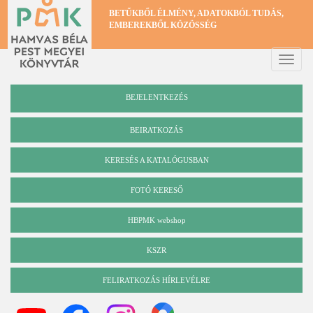
Ugrás
BETŰKBŐL ÉLMÉNY, ADATOKBÓL TUDÁS,
a
EMBEREKBŐL KÖZÖSSÉG
tartalomra
Toggle
naviga
BEJELENTKEZÉS
BEIRATKOZÁS
KERESÉS A KATALÓGUSBAN
Katalógus
FOTÓ KERESŐ
HBPMK webshop
KSZR
FELIRATKOZÁS HÍRLEVÉLRE