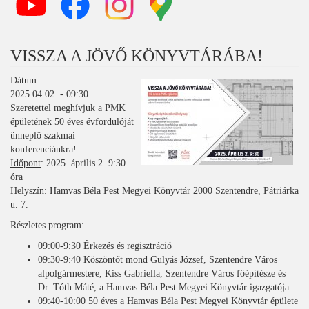
VISSZA A JÖVŐ KÖNYVTÁRÁBA!
Dátum
2025.04.02. - 09:30
Szeretettel meghívjuk a PMK
épületének 50 éves évfordulóját
ünneplő szakmai
konferenciánkra!
Időpont
: 2025. április 2. 9:30
óra
Helyszín
: Hamvas Béla Pest Megyei Könyvtár 2000 Szentendre, Pátriárka
u. 7.
Részletes program:
09:00-9:30 Érkezés és regisztráció
09:30-9:40 Köszöntőt mond Gulyás József, Szentendre Város
alpolgármestere, Kiss Gabriella, Szentendre Város főépítésze és
Dr. Tóth Máté, a Hamvas Béla Pest Megyei Könyvtár igazgatója
09:40-10:00 50 éves a Hamvas Béla Pest Megyei Könyvtár épülete