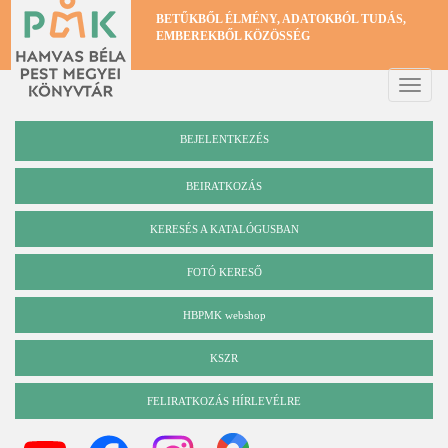
Ugrás
BETŰKBŐL ÉLMÉNY, ADATOKBÓL TUDÁS,
a
EMBEREKBŐL KÖZÖSSÉG
tartalomra
Toggle
naviga
BEJELENTKEZÉS
BEIRATKOZÁS
KERESÉS A KATALÓGUSBAN
Katalógus
FOTÓ KERESŐ
HBPMK webshop
KSZR
FELIRATKOZÁS HÍRLEVÉLRE