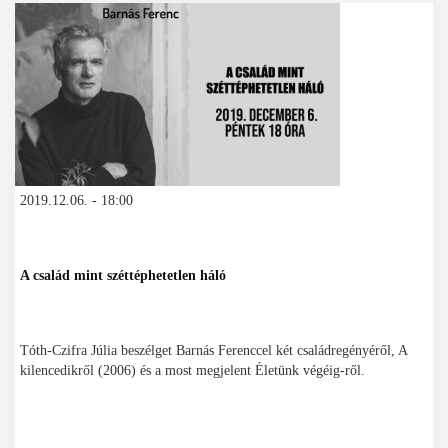
2019.12.06. - 18:00
A család mint széttéphetetlen háló
Tóth-Czifra Júlia beszélget Barnás Ferenccel két családregényéről, A
kilencedikről (2006) és a most megjelent Életünk végéig-ről.