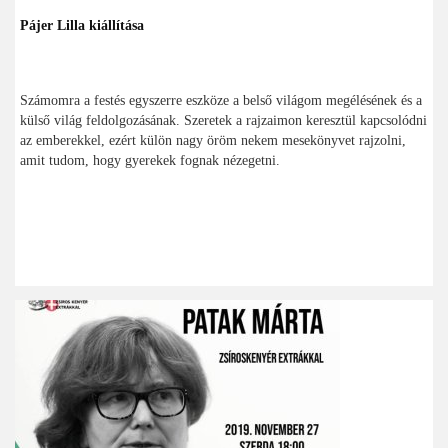
Pájer Lilla kiállítása
Számomra a festés egyszerre eszköze a belső világom megélésének és a
külső világ feldolgozásának. Szeretek a rajzaimon keresztül kapcsolódni
az emberekkel, ezért külön nagy öröm nekem mesekönyvet rajzolni,
amit tudom, hogy gyerekek fognak nézegetni.