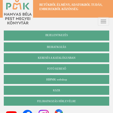
Ugrás
BETŰKBŐL ÉLMÉNY, ADATOKBÓL TUDÁS,
a
EMBEREKBŐL KÖZÖSSÉG
tartalomra
Toggle
naviga
BEJELENTKEZÉS
BEIRATKOZÁS
KERESÉS A KATALÓGUSBAN
Katalógus
FOTÓ KERESŐ
HBPMK webshop
KSZR
FELIRATKOZÁS HÍRLEVÉLRE