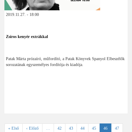
2019.11.27. - 18:00
Zsíros kenyér extrákkal
Patak Márta prózaíró, műfordító, a Patak Könyvek Spanyol Elbeszélők
sorozatának egyszemélyes fordítója és kiadója.
Oldalszámozás
Első
« Első
Előző
‹ Előző
…
Oldal
42
Oldal
43
Oldal
44
Oldal
45
Jelenlegi
46
Oldal
47