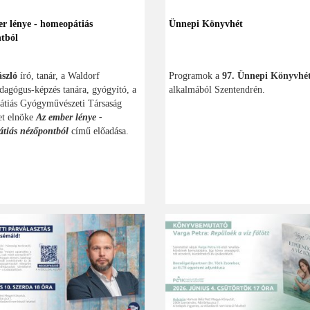
r lénye - homeopátiás
Ünnepi Könyvhét
tból
szló
író, tanár, a Waldorf
Programok a
97. Ünnepi Könyvhé
agógus-képzés tanára, gyógyító, a
alkalmából Szentendrén.
tiás Gyógyművészeti Társaság
et elnöke
Az ember lénye -
tiás nézőpontból
című előadása.