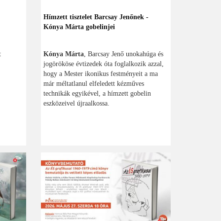
Hímzett tisztelet Barcsay Jenőnek -
Kónya Márta gobelinjei
t
Kónya Márta
, Barcsay Jenő unokahúga és
jogörököse évtizedek óta foglalkozik azzal,
hogy a Mester ikonikus festményeit a ma
már méltatlanul elfeledett kézműves
technikák egyikével, a hímzett gobelin
eszközeivel újraalkossa.