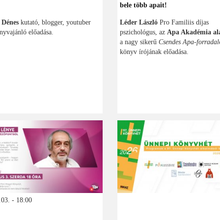
bele több apait!
 Dénes
kutató, blogger, youtuber
Léder László
Pro Familiis díjas
nyvajánló előadása.
pszichológus, az
Apa Akadémia ala
a nagy sikerű
Csendes Apa-forrada
könyv írójának előadása.
03. - 18:00