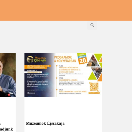
Keresés
a
Múzeumok Éjszakája
 adjunk