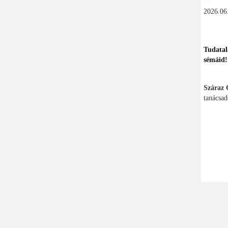
2026.06.
Tudatal
sémáid!
Száraz 
tanácsad