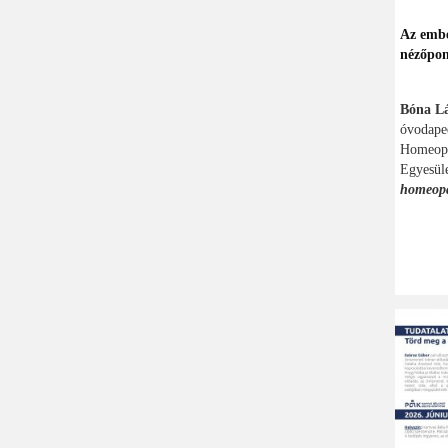
Az embe
nézőpon
Bóna Lá
óvodaped
Homeopá
Egyesül
homeopá