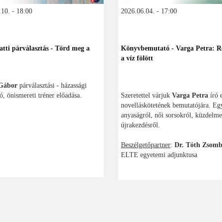
10. - 18:00
2026.06.04. - 17:00
atti párválasztás - Törd meg a
Könyvbemutató - Varga Petra: R
a víz fölött
Gábor
párválasztási - házassági
ó, önismereti tréner előadása.
Szeretettel várjuk
Varga Petra
író 
novelláskötetének bemutatójára. E
anyaságról, női sorsokról, küzdelme
újrakezdésről.
Beszélgetőpartner
:
Dr. Tóth Zsom
ELTE egyetemi adjunktusa