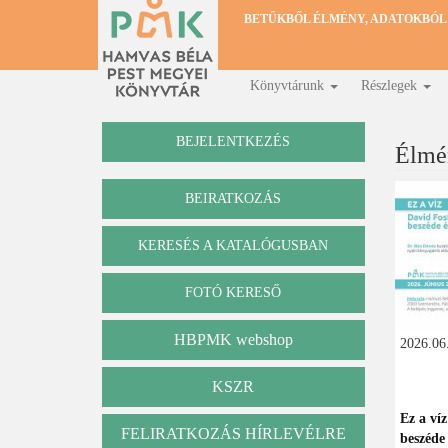
Ugrás
BETŰKBŐL ÉLMÉNY, ADATOKBÓL
a
tartalomra
Könyvtárunk
Részlegek
Fő
navigáció
BEJELENTKEZÉS
Élmé
BEIRATKOZÁS
KERESÉS A KATALÓGUSBAN
Katalógus
FOTÓ KERESŐ
HBPMK webshop
2026.06.
KSZR
Ez a víz
FELIRATKOZÁS HÍRLEVÉLRE
beszéde