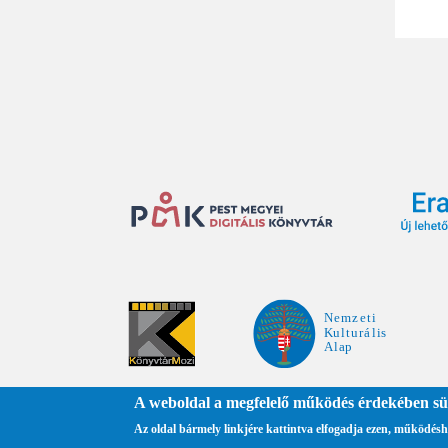
Oldals
A weboldal a megfelelő működés érdekében süt
Adatkezelési tájékoztató
Az oldal bármely linkjére kattintva elfogadja ezen, működésh
Közadattár