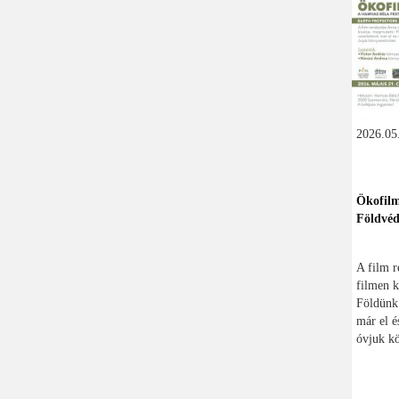
2026.05.
Ökofilm
Földvé
A film r
filmen k
Földünk 
már el é
óvjuk kö