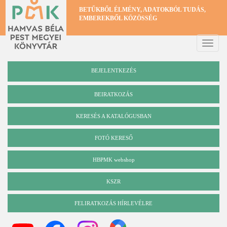
Ugrás
BETŰKBŐL ÉLMÉNY, ADATOKBÓL TUDÁS,
a
EMBEREKBŐL KÖZÖSSÉG
tartalomra
Toggle
naviga
BEJELENTKEZÉS
BEIRATKOZÁS
KERESÉS A KATALÓGUSBAN
Katalógus
FOTÓ KERESŐ
HBPMK webshop
KSZR
FELIRATKOZÁS HÍRLEVÉLRE