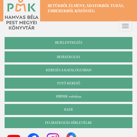
Ugrás
BETŰKBŐL ÉLMÉNY, ADATOKBÓL TUDÁS,
a
EMBEREKBŐL KÖZÖSSÉG
tartalomra
Toggle
naviga
BEJELENTKEZÉS
BEIRATKOZÁS
KERESÉS A KATALÓGUSBAN
Katalógus
FOTÓ KERESŐ
HBPMK webshop
KSZR
FELIRATKOZÁS HÍRLEVÉLRE