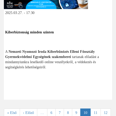
2025.03.27. - 17:30
Kiberbiztonság minden szinten
A
Nemzeti Nyomozó Iroda Kiberbűnözés Elleni Főosztály
Gyermekvédelmi Egységének szakemberei
tartanak előadást a
mindannyiunkra leselkedő online veszélyekről, a védekezés és
segítségkérés lehetőségeiről.
Oldalszámozás
Első
« Első
Előző
‹ Előző
…
Oldal
6
Oldal
7
Oldal
8
Oldal
9
Jelenlegi
10
Oldal
11
Oldal
12