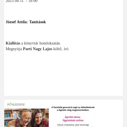
2025.04.11. - 18:00
József Attila: Tanítások
Kiállítás
a könyvtár homlokzatán.
Megnyitja
Parti Nagy Lajos
költő, író.