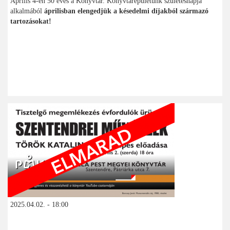
Április 4-én 50 éves a Könyvtár. Könyvtárépületünk születésnapja
alkalmából
áprilisban elengedjük a késedelmi díjakból származó
tartozásokat!
2025.04.02. - 18:00