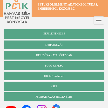
Ugrás
BETŰKBŐL ÉLMÉNY, ADATOKBÓL TUDÁS,
a
EMBEREKBŐL KÖZÖSSÉG
tartalomra
Toggle
naviga
BEJELENTKEZÉS
BEIRATKOZÁS
KERESÉS A KATALÓGUSBAN
Katalógus
FOTÓ KERESŐ
HBPMK webshop
KSZR
FELIRATKOZÁS HÍRLEVÉLRE