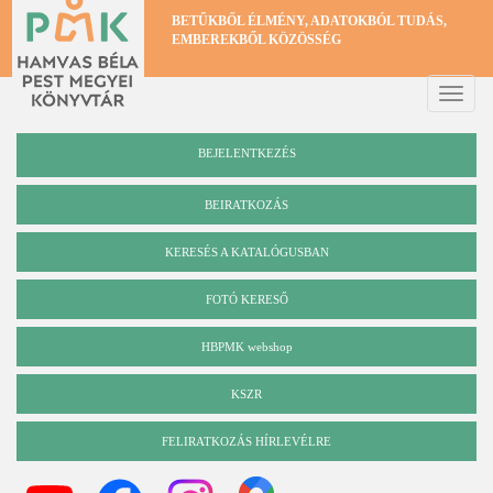
Ugrás
BETŰKBŐL ÉLMÉNY, ADATOKBÓL TUDÁS,
a
EMBEREKBŐL KÖZÖSSÉG
tartalomra
Toggle
naviga
BEJELENTKEZÉS
BEIRATKOZÁS
KERESÉS A KATALÓGUSBAN
Katalógus
FOTÓ KERESŐ
HBPMK webshop
KSZR
FELIRATKOZÁS HÍRLEVÉLRE