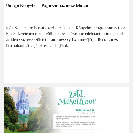
Ünnepi Könyvhét - Papírszínház mesedélután
Idén Szentendre is csatlakozik az Ünnepi Könyvhét programsorozathoz.
Ennek keretében rendkívüli papírszínházas mesedélutánt tartunk, ahol
az idén száz éve született
Janikovszky Éva
meséjét, a
Bertalan és
Barnabás
t láthatjátok és hallhatjátok.