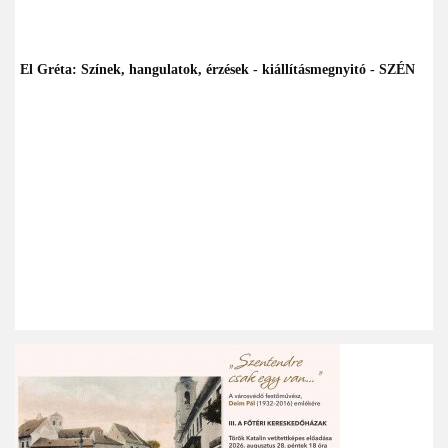
El Gréta: Színek, hangulatok, érzések - kiállításmegnyitó - SZÉN