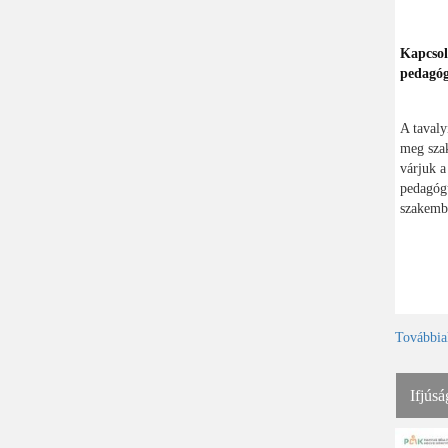
Kapcsol
pedagó
A tavaly
meg szak
várjuk a
pedagógu
szakembe
Továbbia
Ifjúsá