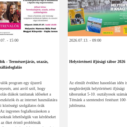
07. - 15:00
2026.07.13. - 09:00
lók - Természetjárás, utazás,
Helytörténeti ifjúsági tábor 2026
zállásfoglalás
valók program egy újszerű
Az elmúlt évekhez hasonlóan idén i
yezés, ami arról szól, hogy
meghirdetjük helytörténeti ifjúsági
olás diákok tanítanak időseket a
táborunkat 5-10. osztályosok számá
s eszközök és az internet használatára
Témánk a szentendrei festészet 100 
ai közösségi szolgálatos órák
jubileuma.
 Az ingyenes foglalkozásokon a
soknak lehetőségük van kérdéseket
, az őket érintő problémák