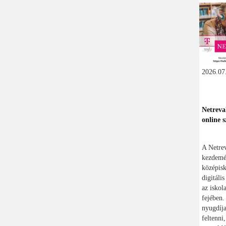
2026.07.
Netreva
online s
A Netre
kezdemén
középisk
digitáli
az iskol
fejében.
nyugdíja
feltenni