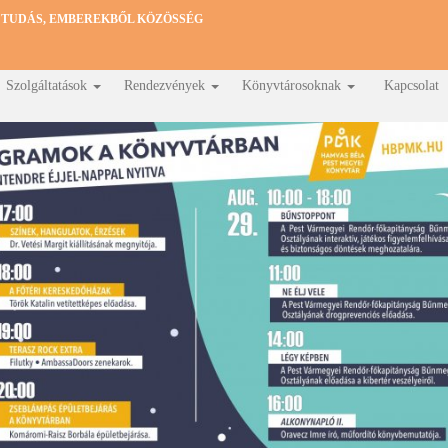
 TUDÁS, EMBEREKBŐL KÖZÖSSÉG
Szolgáltatások
Rendezvények
Könyvtárosoknak
Kapcsolat