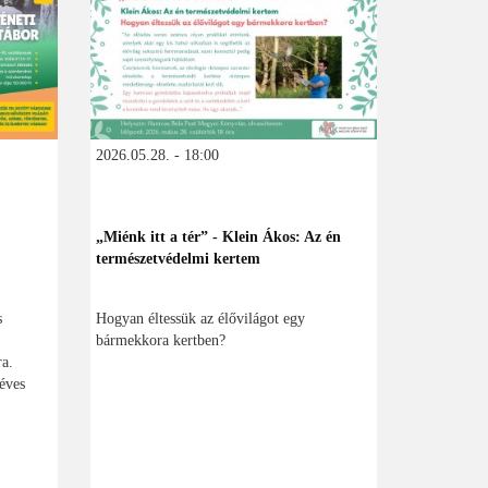
2026.05.28. - 18:00
„Miénk itt a tér” - Klein Ákos: Az én
természetvédelmi kertem
s
Hogyan éltessük az élővilágot egy
bármekkora kertben?
ra.
éves