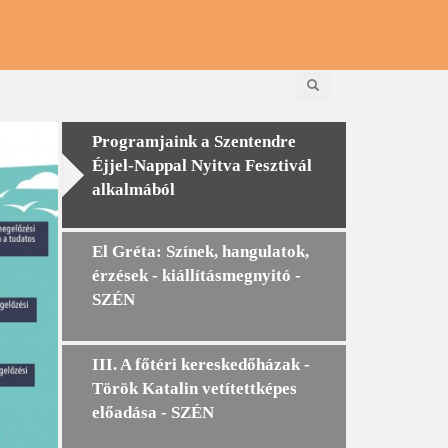
Keresés
Programjaink a Szentendre
Éjjel-Nappal Nyitva Fesztivál
alkalmából
El Gréta: Színek, hangulatok,
érzések - kiállításmegnyitó -
SZÉN
III. A főtéri kereskedőházak -
Török Katalin vetítettképes
előadása - SZÉN