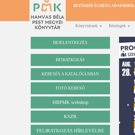
Ugrás
BETŰKBŐL ÉLMÉNY, ADATOKBÓL
a
tartalomra
Könyvtárunk
Részlegek
Fő
navigáció
BEJELENTKEZÉS
BEIRATKOZÁS
KERESÉS A KATALÓGUSBAN
Katalógus
FOTÓ KERESŐ
HBPMK webshop
KSZR
FELIRATKOZÁS HÍRLEVÉLRE