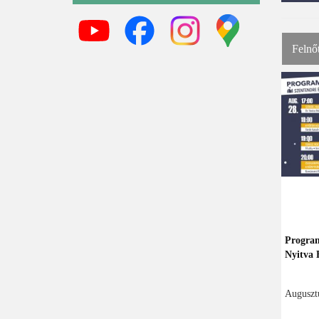
Felnő
Program
Nyitva 
Augusztu