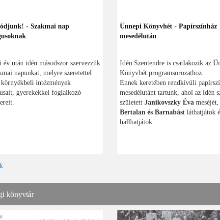
ódjunk! - Szakmai nap
Ünnepi Könyvhét - Papírszínház
gusoknak
mesedélután
i év után idén másodszor szervezzük
Idén Szentendre is csatlakozik az Ü
mai napunkat, melyre szeretettel
Könyvhét programsorozathoz.
 környékbeli intézmények
Ennek keretében rendkívüli papírsz
sait, gyerekekkel foglalkozó
mesedélutánt tartunk, ahol az idén s
reit.
született
Janikovszky Éva
meséjét,
Bertalan és Barnabás
t láthatjátok 
hallhatjátok.
k
gi könyvtár