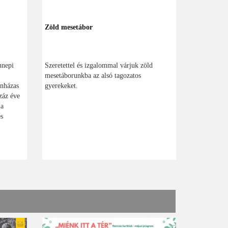
Zöld mesetábor
nnepi
Szeretettel és izgalommal várjuk zöld
mesetáborunkba az alsó tagozatos
ínházas
gyerekeket.
záz éve
 a
és