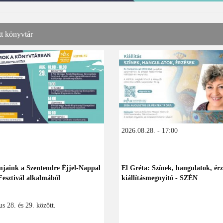
tt könyvtár
2026.08.28. - 17:00
jaink a Szentendre Éjjel-Nappal
El Gréta: Színek, hangulatok, érz
Fesztivál alkalmából
kiállításmegnyitó - SZÉN
s 28. és 29. között.