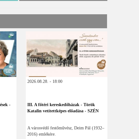
2026.08.28. - 18:00
ések -
III. A főtéri kereskedőházak - Török
Katalin vetítettképes előadása - SZÉN
A városvédő festőművész, Deim Pál (1932–
2016) emlékére.