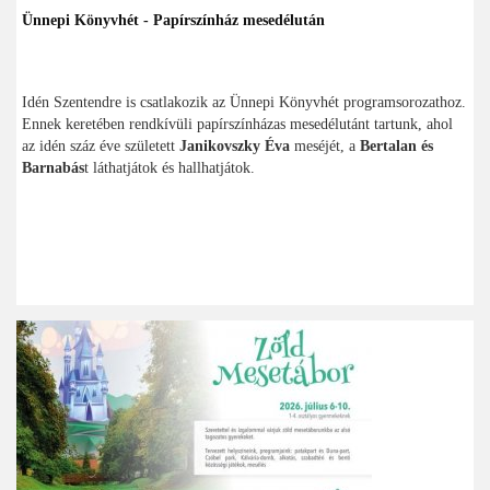
Ünnepi Könyvhét - Papírszínház mesedélután
Idén Szentendre is csatlakozik az Ünnepi Könyvhét programsorozathoz.
Ennek keretében rendkívüli papírszínházas mesedélutánt tartunk, ahol
az idén száz éve született
Janikovszky Éva
meséjét, a
Bertalan és
Barnabás
t láthatjátok és hallhatjátok.