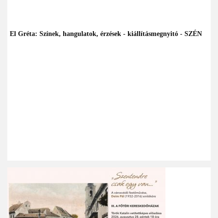
El Gréta: Színek, hangulatok, érzések - kiállításmegnyitó - SZÉN