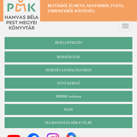
Ugrás
BETŰKBŐL ÉLMÉNY, ADATOKBÓL TUDÁS,
a
EMBEREKBŐL KÖZÖSSÉG
tartalomra
Toggle
naviga
BEJELENTKEZÉS
BEIRATKOZÁS
KERESÉS A KATALÓGUSBAN
Katalógus
FOTÓ KERESŐ
HBPMK webshop
KSZR
FELIRATKOZÁS HÍRLEVÉLRE