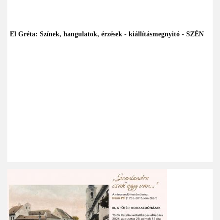
El Gréta: Színek, hangulatok, érzések - kiállításmegnyitó - SZÉN