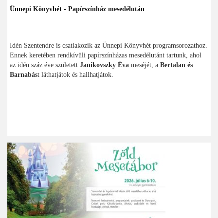
Ünnepi Könyvhét - Papírszínház mesedélután
Idén Szentendre is csatlakozik az Ünnepi Könyvhét programsorozathoz.
Ennek keretében rendkívüli papírszínházas mesedélutánt tartunk, ahol
az idén száz éve született
Janikovszky Éva
meséjét, a
Bertalan és
Barnabás
t láthatjátok és hallhatjátok.