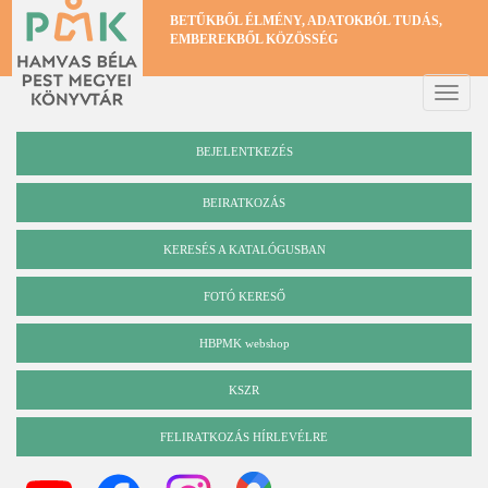
Ugrás
BETŰKBŐL ÉLMÉNY, ADATOKBÓL TUDÁS,
a
EMBEREKBŐL KÖZÖSSÉG
tartalomra
Toggle
naviga
BEJELENTKEZÉS
BEIRATKOZÁS
KERESÉS A KATALÓGUSBAN
Katalógus
FOTÓ KERESŐ
HBPMK webshop
KSZR
FELIRATKOZÁS HÍRLEVÉLRE