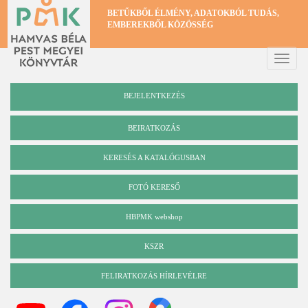
Ugrás
BETŰKBŐL ÉLMÉNY, ADATOKBÓL TUDÁS,
a
EMBEREKBŐL KÖZÖSSÉG
tartalomra
Toggle
naviga
BEJELENTKEZÉS
BEIRATKOZÁS
KERESÉS A KATALÓGUSBAN
Katalógus
FOTÓ KERESŐ
HBPMK webshop
KSZR
FELIRATKOZÁS HÍRLEVÉLRE