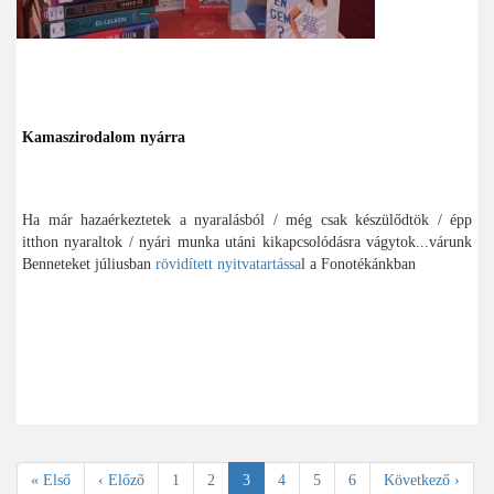
Kamaszirodalom nyárra
Ha már hazaérkeztetek a nyaralásból / még csak készülődtök / épp
itthon nyaraltok / nyári munka utáni kikapcsolódásra vágytok...várunk
Benneteket júliusban
rövidített nyitvatartássa
l a Fonotékánkban
Oldalszámozás
Első
« Első
Előző
‹ Előző
Oldal
1
Oldal
2
Jelenlegi
3
Oldal
4
Oldal
5
Oldal
6
Következő
Következő ›