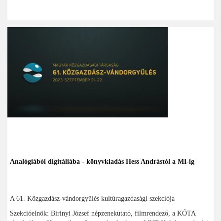
Analógiából digitáliába - könyvkiadás Hess Andrástól a MI-ig
A 61. Közgazdász-vándorgyűlés kultúragazdasági szekciója
Szekcióelnök: Birinyi József népzenekutató, filmrendező, a KÓTA