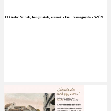
El Gréta: Színek, hangulatok, érzések - kiállításmegnyitó - SZÉN