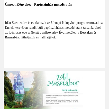
Ünnepi Könyvhét - Papírszínház mesedélután
Idén Szentendre is csatlakozik az Ünnepi Könyvhét programsorozathoz.
Ennek keretében rendkívüli papírszínházas mesedélutánt tartunk, ahol
az idén száz éve született
Janikovszky Éva
meséjét, a
Bertalan és
Barnabás
t láthatjátok és hallhatjátok.