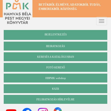
Ugrás
BETŰKBŐL ÉLMÉNY, ADATOKBÓL TUDÁS,
a
EMBEREKBŐL KÖZÖSSÉG
tartalomra
Toggle
naviga
BEJELENTKEZÉS
BEIRATKOZÁS
KERESÉS A KATALÓGUSBAN
Katalógus
FOTÓ KERESŐ
HBPMK webshop
KSZR
FELIRATKOZÁS HÍRLEVÉLRE